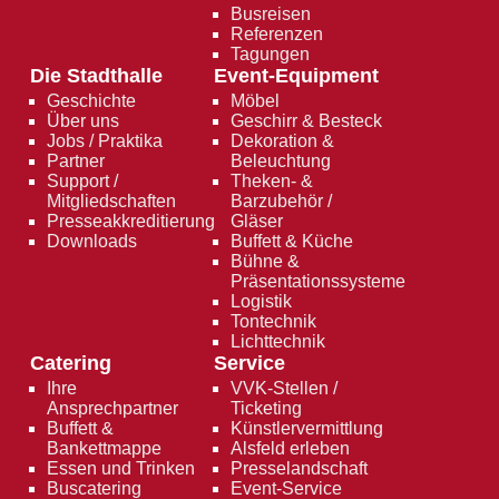
Busreisen
Referenzen
Tagungen
Die Stadthalle
Event-Equipment
Geschichte
Möbel
Über uns
Geschirr & Besteck
Jobs / Praktika
Dekoration &
Partner
Beleuchtung
Support /
Theken- &
Mitgliedschaften
Barzubehör /
Presseakkreditierung
Gläser
Downloads
Buffett & Küche
Bühne &
Präsentationssysteme
Logistik
Tontechnik
Lichttechnik
Catering
Service
Ihre
VVK-Stellen /
Ansprechpartner
Ticketing
Buffett &
Künstlervermittlung
Bankettmappe
Alsfeld erleben
Essen und Trinken
Presselandschaft
Buscatering
Event-Service