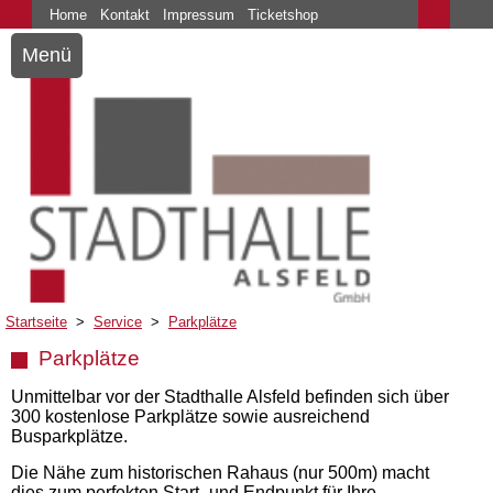
Home
Kontakt
Impressum
Ticketshop
Menü
Startseite
>
Service
>
Parkplätze
Parkplätze
Unmittelbar vor der Stadthalle Alsfeld befinden sich über
300 kostenlose Parkplätze sowie ausreichend
Busparkplätze.
Die Nähe zum historischen Rahaus (nur 500m) macht
dies zum perfekten Start- und Endpunkt für Ihre