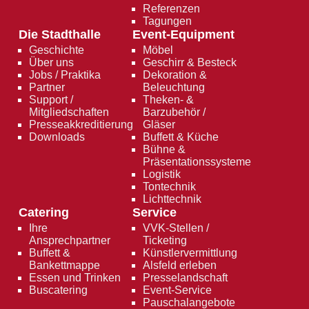
Referenzen
Tagungen
Die Stadthalle
Event-Equipment
Geschichte
Möbel
Über uns
Geschirr & Besteck
Jobs / Praktika
Dekoration &
Partner
Beleuchtung
Support /
Theken- &
Mitgliedschaften
Barzubehör /
Presseakkreditierung
Gläser
Downloads
Buffett & Küche
Bühne &
Präsentationssysteme
Logistik
Tontechnik
Lichttechnik
Catering
Service
Ihre
VVK-Stellen /
Ansprechpartner
Ticketing
Buffett &
Künstlervermittlung
Bankettmappe
Alsfeld erleben
Essen und Trinken
Presselandschaft
Buscatering
Event-Service
Pauschalangebote