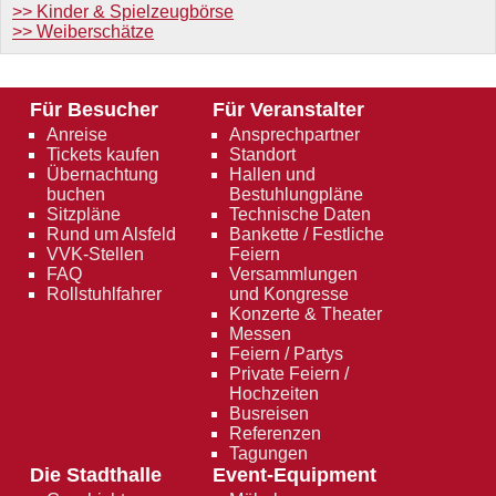
>> Kinder & Spielzeugbörse
>> Weiberschätze
Für Besucher
Für Veranstalter
Anreise
Ansprechpartner
Tickets kaufen
Standort
Übernachtung
Hallen und
buchen
Bestuhlungpläne
Sitzpläne
Technische Daten
Rund um Alsfeld
Bankette / Festliche
VVK-Stellen
Feiern
FAQ
Versammlungen
Rollstuhlfahrer
und Kongresse
Konzerte & Theater
Messen
Feiern / Partys
Private Feiern /
Hochzeiten
Busreisen
Referenzen
Tagungen
Die Stadthalle
Event-Equipment