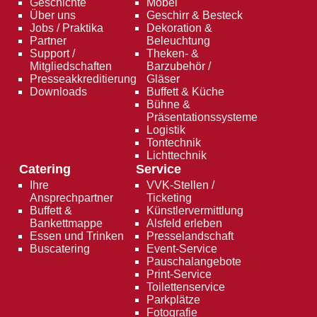
Geschichte
Möbel
Über uns
Geschirr & Besteck
Jobs / Praktika
Dekoration &
Partner
Beleuchtung
Support /
Theken- &
Mitgliedschaften
Barzubehör /
Presseakkreditierung
Gläser
Downloads
Buffett & Küche
Bühne &
Präsentationssysteme
Logistik
Tontechnik
Lichttechnik
Catering
Service
Ihre
VVK-Stellen /
Ansprechpartner
Ticketing
Buffett &
Künstlervermittlung
Bankettmappe
Alsfeld erleben
Essen und Trinken
Presselandschaft
Buscatering
Event-Service
Pauschalangebote
Print-Service
Toilettenservice
Parkplätze
Fotografie